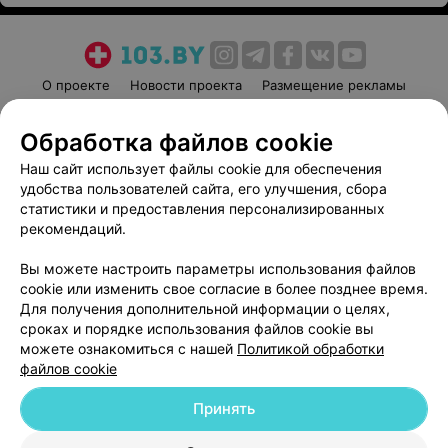
О проекте
Новости проекта
Размещение рекламы
Медицинский маркетинг
Публичный договор
Обработка файлов cookie
Пользовательское соглашение
Способы оплаты
Наш сайт использует файлы cookie для обеспечения
Вакансии
Партнеры
удобства пользователей сайта, его улучшения, сбора
Написать руководителю 103.by
статистики и предоставления персонализированных
Написать в поддержку
рекомендаций.
Персональные настройки cookie
Вы можете настроить параметры использования файлов
Обработка персональных данных
cookie или изменить свое согласие в более позднее время.
Для получения дополнительной информации о целях,
сроках и порядке использования файлов cookie вы
можете ознакомиться с нашей
Политикой обработки
файлов cookie
Принять
© 2026 ООО «Артокс Лаб», УНП 191700409
| 220012, Республика Беларусь,
г. Минск, улица Толбухина, 2, пом. 16 | help@103.by