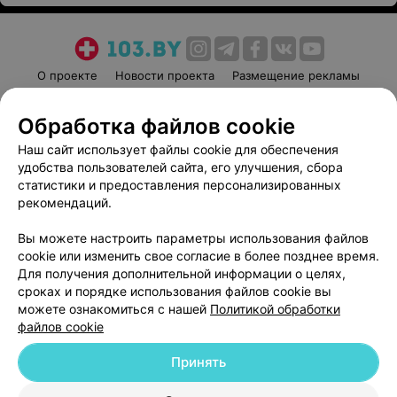
О проекте
Новости проекта
Размещение рекламы
Медицинский маркетинг
Публичный договор
Обработка файлов cookie
Пользовательское соглашение
Способы оплаты
Наш сайт использует файлы cookie для обеспечения
Вакансии
Партнеры
удобства пользователей сайта, его улучшения, сбора
Написать руководителю 103.by
статистики и предоставления персонализированных
Написать в поддержку
рекомендаций.
Персональные настройки cookie
Вы можете настроить параметры использования файлов
Обработка персональных данных
cookie или изменить свое согласие в более позднее время.
Для получения дополнительной информации о целях,
сроках и порядке использования файлов cookie вы
можете ознакомиться с нашей
Политикой обработки
файлов cookie
Принять
© 2026 ООО «Артокс Лаб», УНП 191700409
| 220012, Республика Беларусь,
г. Минск, улица Толбухина, 2, пом. 16 | help@103.by